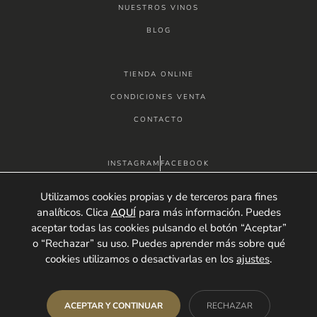
NUESTROS VINOS
BLOG
TIENDA ONLINE
CONDICIONES VENTA
CONTACTO
INSTAGRAM
FACEBOOK
betolaza@betolaza.es
663 47 34 44
Utilizamos cookies propias y de terceros para fines
analíticos. Clica
para más información. Puedes
AQUÍ
WHATSAPP CHAT
aceptar todas las cookies pulsando el botón “Aceptar”
o “Rechazar” su uso. Puedes aprender más sobre qué
cookies utilizamos o desactivarlas en los
ajustes
.
Cuesta dulce nº12 I 26330 Briones (La Rioja)
Aviso legal
Política de privacidad
Política de cookies
ACEPTAR Y CONTINUAR
RECHAZAR
Ajustes cookies
Contacto