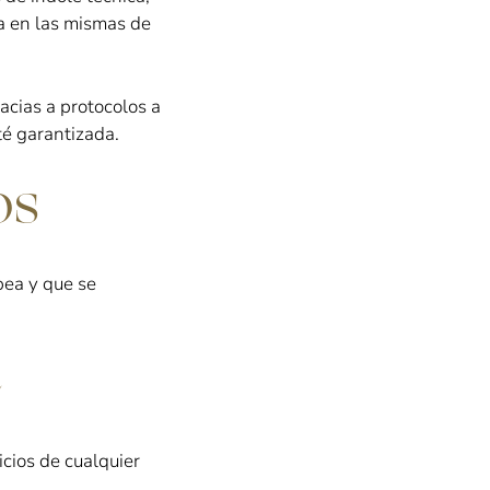
da en las mismas de
racias a protocolos a
té garantizada.
os
pea y que se
cios de cualquier