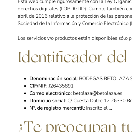
Esta web cumple rigurosamente con la Ley Orgánica
derechos digitales (LOPDGDD). Cumple también con
abril de 2016 relativo a la protección de las persona
Sociedad de la Información y Comercio Electrónico (
Los servicios y/o productos están disponibles sólo 
Identificador de
Denominación social
: BODEGAS BETOLAZA S
CIF/NIF
: J26435891
Correo electrónico
: betolaza@betolaza.es
Domicilio social
: C/ Cuesta Dulce 12 26330 Bri
Nº. de registro mercantil:
Inscrito el …
¿Te preocupan tu