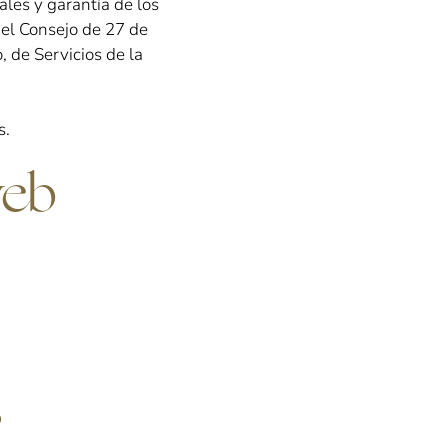
les y garantía de los
el Consejo de 27 de
, de Servicios de la
s.
web
?