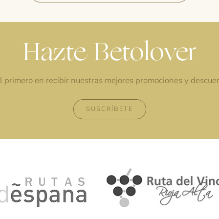
Hazte Betolover
l primero en recibir nuestras mejores promociones y descue
SUSCRÍBETE