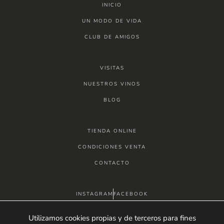
INICIO
UN MODO DE VIDA
CLUB DE AMIGOS
VISITAS
NUESTROS VINOS
BLOG
TIENDA ONLINE
CONDICIONES VENTA
CONTACTO
INSTAGRAM
FACEBOOK
betolaza@betolaza.es
663 47 34 44
Utilizamos cookies propias y de terceros para fines